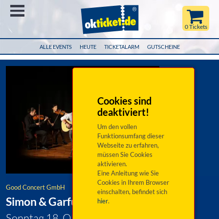
Menü
0 Tickets
ALLE EVENTS
HEUTE
TICKETALARM
GUTSCHEINE
Cookies sind
deaktiviert!
Um den vollen
Funktionsumfang dieser
Webseite zu erfahren,
müssen Sie Cookies
aktivieren.
Eine Anleitung wie Sie
Cookies in Ihrem Browser
Good Concert GmbH
einschalten, befindet sich
Simon & Garfunkel meets Classic
hier
.
Sonntag 18. Oktober 2026