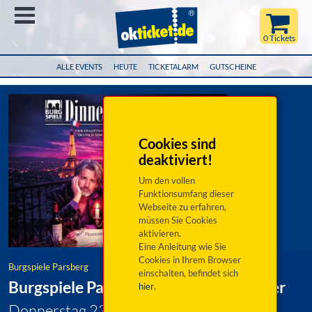
Menü
0 Tickets
ALLE EVENTS
HEUTE
TICKETALARM
GUTSCHEINE
Cookies sind
deaktiviert!
Um den vollen
Funktionsumfang dieser
Webseite zu erfahren,
müssen Sie Cookies
aktivieren.
Eine Anleitung wie Sie
Cookies in Ihrem Browser
Burgspiele Parsberg
einschalten, befindet sich
Burgspiele Parsberg: Dinner für Spinner
hier
.
Donnerstag 23. Juli 2026