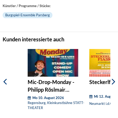
Künstler / Programme / Stücke:
Burgspiel-Ensemble Parsberg
Kunden interessierte auch
Mic-Drop-Monday -
Steckerlfisc
Philipp Röslmair
Mi 12. August 
präsentiert:
Mo 10. August 2026
Regensburg, Kleinkunstbühne STATT-
Neumarkt i.d.OPf.,
THEATER