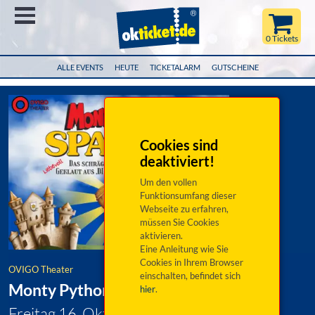
Menü
0 Tickets
ALLE EVENTS
HEUTE
TICKETALARM
GUTSCHEINE
Cookies sind
deaktiviert!
Um den vollen
Funktionsumfang dieser
Webseite zu erfahren,
müssen Sie Cookies
aktivieren.
Eine Anleitung wie Sie
Cookies in Ihrem Browser
OVIGO Theater
einschalten, befindet sich
Monty Python's SPAMALOT (Musical)
hier
.
Freitag 16. Oktober 2026