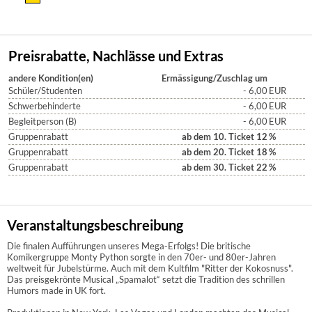
Preisrabatte, Nachlässe und Extras
andere Kondition(en)
Ermässigung/Zuschlag um
Schüler/Studenten
- 6,00
EUR
Schwerbehinderte
- 6,00
EUR
Begleitperson (B)
- 6,00
EUR
Gruppenrabatt
ab dem 10. Ticket 12
%
Gruppenrabatt
ab dem 20. Ticket 18
%
Gruppenrabatt
ab dem 30. Ticket 22
%
Veranstaltungsbeschreibung
Die finalen Aufführungen unseres Mega-Erfolgs! Die britische
Komikergruppe Monty Python sorgte in den 70er- und 80er-Jahren
weltweit für Jubelstürme. Auch mit dem Kultfilm "Ritter der Kokosnuss".
Das preisgekrönte Musical „Spamalot“ setzt die Tradition des schrillen
Humors made in UK fort.