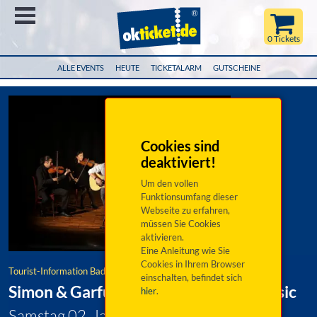
Menü
0 Tickets
ALLE EVENTS
HEUTE
TICKETALARM
GUTSCHEINE
Cookies sind
deaktiviert!
Um den vollen
Funktionsumfang dieser
Webseite zu erfahren,
müssen Sie Cookies
aktivieren.
Eine Anleitung wie Sie
Cookies in Ihrem Browser
Tourist-Information Bad Gögging
einschalten, befindet sich
Simon & Garfunkel Tribute meets Classic
hier
.
Samstag 02. Januar 2027