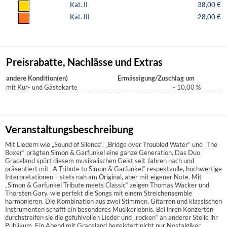
Kat. II
38,00 €
Kat. III
28,00 €
Preisrabatte, Nachlässe und Extras
andere Kondition(en)
Ermässigung/Zuschlag um
mit Kur- und Gästekarte
- 10,00
%
Veranstaltungsbeschreibung
Mit Liedern wie „Sound of Silence“, „Bridge over Troubled Water“ und „The
Boxer“ prägten Simon & Garfunkel eine ganze Generation. Das Duo
Graceland spürt diesem musikalischen Geist seit Jahren nach und
präsentiert mit „A Tribute to Simon & Garfunkel“ respektvolle, hochwertige
Interpretationen – stets nah am Original, aber mit eigener Note. Mit
„Simon & Garfunkel Tribute meets Classic“ zeigen Thomas Wacker und
Thorsten Gary, wie perfekt die Songs mit einem Streichensemble
harmonieren. Die Kombination aus zwei Stimmen, Gitarren und klassischen
Instrumenten schafft ein besonderes Musikerlebnis. Bei ihren Konzerten
durchstreifen sie die gefühlvollen Lieder und „rocken“ an anderer Stelle ihr
Publikum. Ein Abend mit Graceland begeistert nicht nur Nostalgiker,