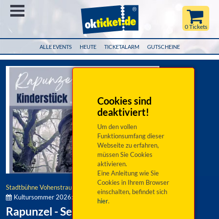
Menü
0 Tickets
ALLE EVENTS
HEUTE
TICKETALARM
GUTSCHEINE
Cookies sind
deaktiviert!
Um den vollen
Funktionsumfang dieser
Webseite zu erfahren,
müssen Sie Cookies
aktivieren.
Eine Anleitung wie Sie
Cookies in Ihrem Browser
Stadtbühne Vohenstrauß e.V.
einschalten, befindet sich
Kultursommer 2026:
hier
.
Rapunzel - Sehnsucht nach Freiheit