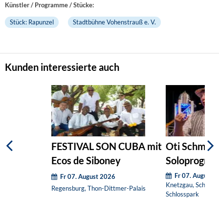
Künstler / Programme / Stücke:
Stück: Rapunzel
Stadtbühne Vohenstrauß e. V.
Kunden interessierte auch
FESTIVAL SON CUBA mit
Oti Schmelz
Ecos de Siboney
Soloprogram
und ventil
Fr 07. August 
Fr 07. August 2026
Knetzgau, Schloss
Regensburg, Thon-Dittmer-Palais
Schlosspark