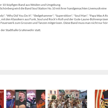
o der 10-köpfigen Band aus Weiden und Umgebung.
chönberg wird die Band Soul Station No.10 mit ihrer handgemachten Livemusik eine
ody", "Why Did You Do It", "Sledgehammer", "Superstition", "Soul Man", "Papa Was A Ro
", mit den Klassikern aus Funk, Soul und Rock'n Roll und der Gute-Laune-Bühnenpräse
n Feuerwerk zum Grooven und Tanzen mitgerissen. Diese Band muss man nicht nur hö
 der Stadthalle Grafenwöhr statt.