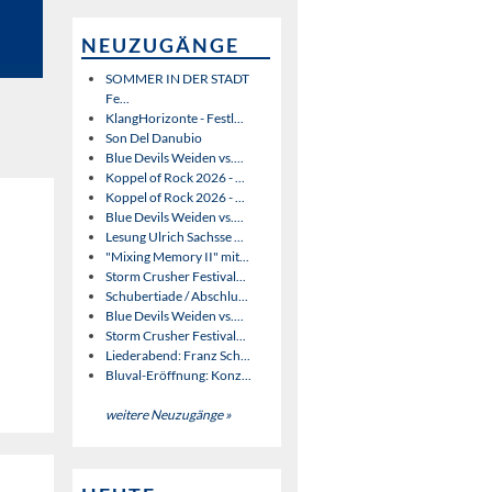
NEUZUGÄNGE
SOMMER IN DER STADT
Fe...
KlangHorizonte - Festl...
Son Del Danubio
Blue Devils Weiden vs....
Koppel of Rock 2026 - ...
Koppel of Rock 2026 - ...
Blue Devils Weiden vs....
Lesung Ulrich Sachsse ...
"Mixing Memory II" mit...
Storm Crusher Festival...
Schubertiade / Abschlu...
Blue Devils Weiden vs....
Storm Crusher Festival...
Liederabend: Franz Sch...
Bluval-Eröffnung: Konz...
weitere Neuzugänge »