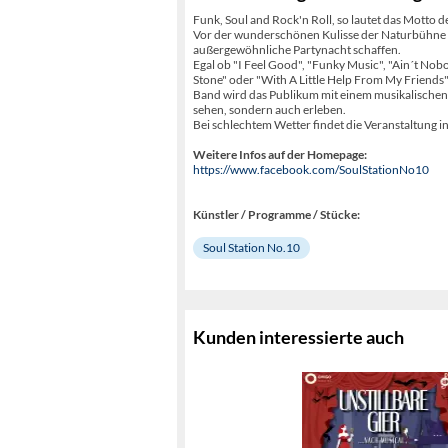
Funk, Soul and Rock'n Roll, so lautet das Mott
Vor der wunderschönen Kulisse der Naturbühne S
außergewöhnliche Partynacht schaffen.
Egal ob "I Feel Good", "Funky Music", "Ain´t Nob
Stone" oder "With A Little Help From My Friends
Band wird das Publikum mit einem musikalische
sehen, sondern auch erleben.
Bei schlechtem Wetter findet die Veranstaltung in
Weitere Infos auf der Homepage:
https://www.facebook.com/SoulStationNo10
Künstler / Programme / Stücke:
Soul Station No.10
Kunden interessierte auch