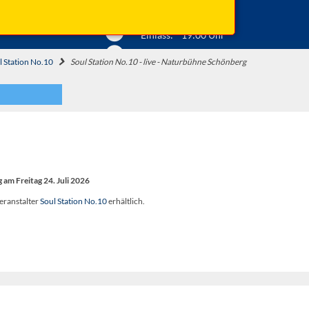
Anfahrt ...
Beginn: 20:00 Uhr
Einlass: 19:00 Uhr
l Station No.10
Soul Station No.10 - live - Naturbühne Schönberg
 am Freitag 24. Juli 2026
eranstalter
Soul Station No.10
erhältlich.