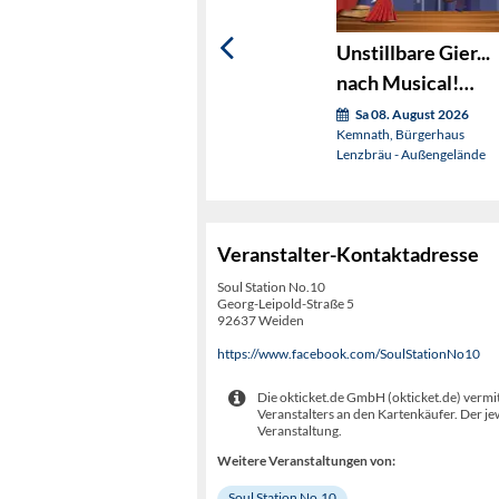
Unstillbare Gier...
nach Musical!
(OVIGO sings)
Sa 08. August 2026
Kemnath, Bürgerhaus
Lenzbräu - Außengelände
Veranstalter-Kontaktadresse
Soul Station No.10
Georg-Leipold-Straße 5
92637 Weiden
https://www.facebook.com/SoulStationNo10
Die okticket.de GmbH (okticket.de) vermit
Veranstalters an den Kartenkäufer. Der je
Veranstaltung.
Weitere Veranstaltungen von:
Soul Station No.10