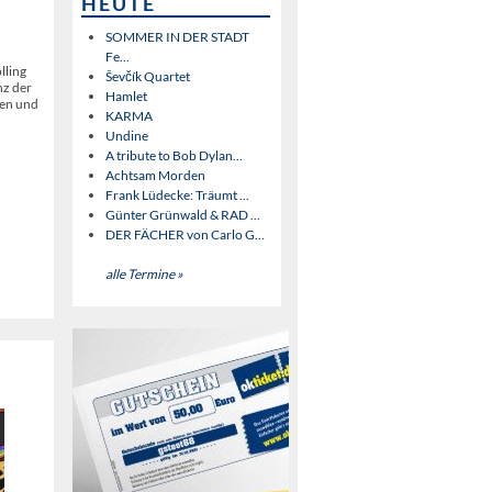
HEUTE
SOMMER IN DER STADT
Fe...
lling
Ševčík Quartet
nz der
Hamlet
ren und
KARMA
Undine
A tribute to Bob Dylan...
Achtsam Morden
Frank Lüdecke: Träumt ...
Günter Grünwald & RAD ...
DER FÄCHER von Carlo G...
alle Termine »