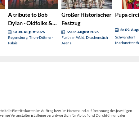
A tribute to Bob
Großer Historischer
Pupa circ
Dylan - Oldfolks &
Festzug
So 09. Aug
Friends
Sa 08. August 2026
So 09. August 2026
Schwandorf,
Regensburg, Thon-Dittmer-
Furth im Wald, Drachenstich
Marionettenth
Palais
Arena
Schwandorf
telt die Eintrittskarten im Auftrag bzw. im Namen und auf Rechnung des jeweiligen
weilige Veranstalter ist alleine verantwortlich für Ablauf und Durchführung der