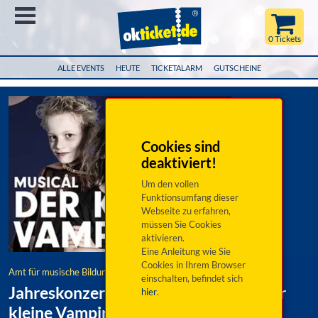
Menü
0 Tickets
ALLE EVENTS
HEUTE
TICKETALARM
GUTSCHEINE
Cookies sind
deaktiviert!
Um den vollen
Funktionsumfang dieser
Webseite zu erfahren,
müssen Sie Cookies
aktivieren.
Eine Anleitung wie Sie
Cookies in Ihrem Browser
Amt für musische Bildung
einschalten, befindet sich
Jahreskonzert/Cantemus Musical "Der
hier
.
kleine Vampir"