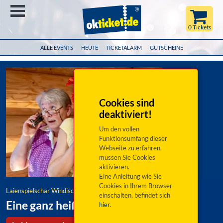
Menü
0 Tickets
ALLE EVENTS
HEUTE
TICKETALARM
GUTSCHEINE
Cookies sind
deaktiviert!
Um den vollen
Funktionsumfang dieser
Webseite zu erfahren,
müssen Sie Cookies
aktivieren.
Eine Anleitung wie Sie
Cookies in Ihrem Browser
Laienspielschar Windischeschenbach
einschalten, befindet sich
Eine ganz heiße Nummer
hier
.