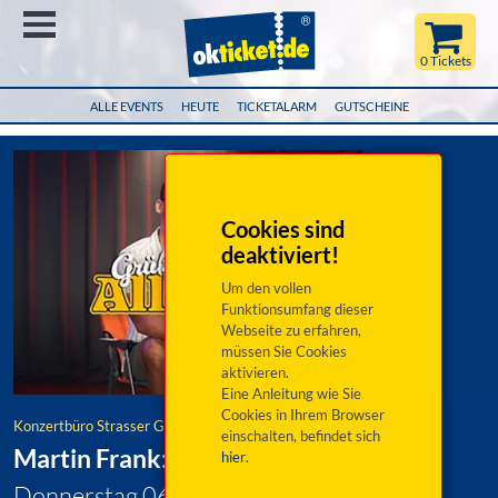
Menü
0 Tickets
ALLE EVENTS
HEUTE
TICKETALARM
GUTSCHEINE
Cookies sind
deaktiviert!
Um den vollen
Funktionsumfang dieser
Webseite zu erfahren,
müssen Sie Cookies
aktivieren.
Eine Anleitung wie Sie
Cookies in Ihrem Browser
Konzertbüro Strasser GmbH & Co. KG
einschalten, befindet sich
Martin Frank: Grüße aus Allegro Süd
hier
.
Donnerstag 06. Mai 2027