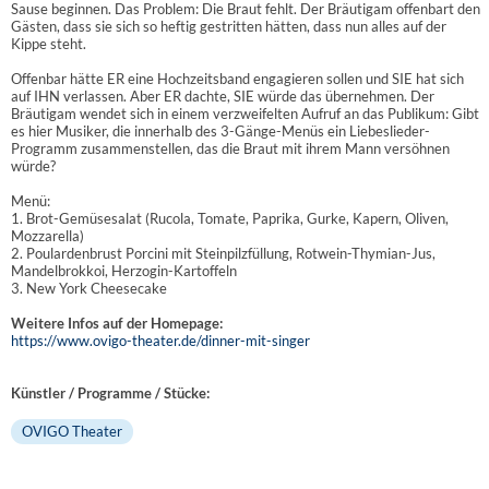
Sause beginnen. Das Problem: Die Braut fehlt. Der Bräutigam offenbart den
Gästen, dass sie sich so heftig gestritten hätten, dass nun alles auf der
Kippe steht.
Offenbar hätte ER eine Hochzeitsband engagieren sollen und SIE hat sich
auf IHN verlassen. Aber ER dachte, SIE würde das übernehmen. Der
Bräutigam wendet sich in einem verzweifelten Aufruf an das Publikum: Gibt
es hier Musiker, die innerhalb des 3-Gänge-Menüs ein Liebeslieder-
Programm zusammenstellen, das die Braut mit ihrem Mann versöhnen
würde?
Menü:
1. Brot-Gemüsesalat (Rucola, Tomate, Paprika, Gurke, Kapern, Oliven,
Mozzarella)
2. Poulardenbrust Porcini mit Steinpilzfüllung, Rotwein-Thymian-Jus,
Mandelbrokkoi, Herzogin-Kartoffeln
3. New York Cheesecake
Weitere Infos auf der Homepage:
https://www.ovigo-theater.de/dinner-mit-singer
Künstler / Programme / Stücke:
OVIGO Theater