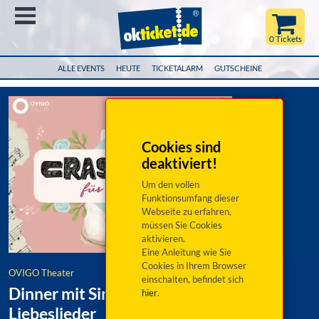
Menü
0 Tickets
ALLE EVENTS
HEUTE
TICKETALARM
GUTSCHEINE
Cookies sind
deaktiviert!
Um den vollen
Funktionsumfang dieser
Webseite zu erfahren,
müssen Sie Cookies
aktivieren.
Eine Anleitung wie Sie
Cookies in Ihrem Browser
OVIGO Theater
einschalten, befindet sich
Dinner mit Singer: Crashkurs für
hier
.
Liebeslieder