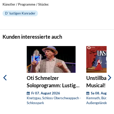
Künstler / Programme / Stücke:
D´ lustigen Konrader
Kunden interessierte auch
Oti Schmelzer
Unstillbare G
Soloprogramm: Lustig
Musical! (O
und ventil
Fr 07. August 2026
Sa 08. August 
Knetzgau, Schloss Oberschwappach -
Kemnath, Bürgerha
Schlosspark
Außengelände