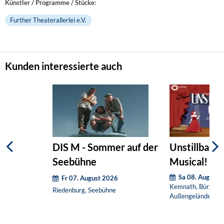
Künstler / Programme / Stücke:
Further Theaterallerlei e.V.
Kunden interessierte auch
DIS M - Sommer auf der
Unstillbare G
Seebühne
Musical! (O
Sa 08. August 
Fr 07. August 2026
Kemnath, Bürgerha
Riedenburg, Seebühne
Außengelände