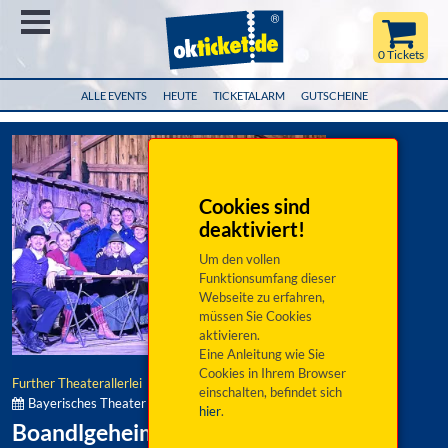
Menü
0 Tickets
ALLE EVENTS
HEUTE
TICKETALARM
GUTSCHEINE
Cookies sind
deaktiviert!
Um den vollen
Funktionsumfang dieser
Webseite zu erfahren,
müssen Sie Cookies
aktivieren.
Eine Anleitung wie Sie
Cookies in Ihrem Browser
Further Theaterallerlei
einschalten, befindet sich
Bayerisches Theater im Koiserbauern-Stadel:
hier
.
Boandlgeheimnis