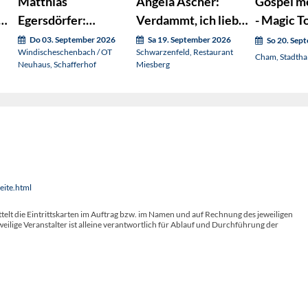
Matthias
Angela Ascher:
Gospel m
Egersdörfer:
Verdammt, ich lieb'
- Magic T
langsam
mich.
Do 03. September 2026
Sa 19. September 2026
So 20. Sep
Windischeschenbach / OT
Schwarzenfeld, Restaurant
Cham, Stadthal
Neuhaus, Schafferhof
Miesberg
eite.html
telt die Eintrittskarten im Auftrag bzw. im Namen und auf Rechnung des jeweiligen
weilige Veranstalter ist alleine verantwortlich für Ablauf und Durchführung der