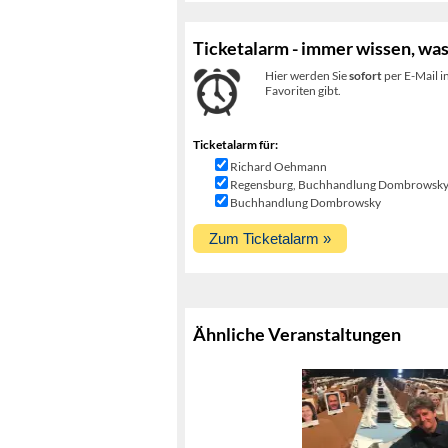
Ticketalarm - immer wissen, was
Hier werden Sie
sofort
per E-Mail i
Favoriten gibt.
Ticketalarm für:
Richard Oehmann
Regensburg, Buchhandlung Dombrowsk
Buchhandlung Dombrowsky
Ähnliche Veranstaltungen