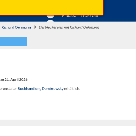
Anfahrt ...
Beginn: 20:00 Uhr
Einlass: 19:30 Uhr
Richard Oehmann
Derbleckereien mit Richard Oehmann
ag 21. April 2026
eranstalter
Buchhandlung Dombrowsky
erhältlich.