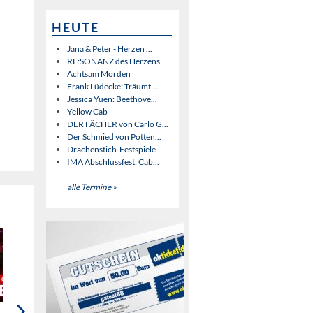
HEUTE
Jana & Peter - Herzen ...
RE:SONANZ des Herzens
Achtsam Morden
Frank Lüdecke: Träumt ...
Jessica Yuen: Beethove...
Yellow Cab
DER FÄCHER von Carlo G...
Der Schmied von Potten...
Drachenstich-Festspiele
IMA Abschlussfest: Cab...
alle Termine »