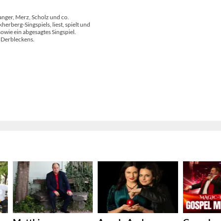
nger, Merz, Scholz und co.
rberg-Singspiels, liest, spielt und
owie ein abgesagtes Singspiel.
s Derbleckens.