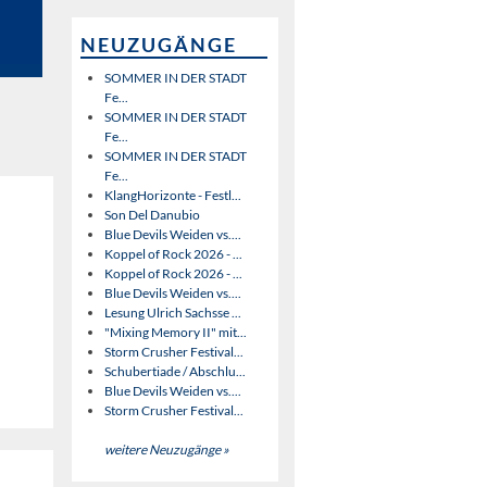
NEUZUGÄNGE
SOMMER IN DER STADT
Fe...
SOMMER IN DER STADT
Fe...
SOMMER IN DER STADT
Fe...
KlangHorizonte - Festl...
Son Del Danubio
Blue Devils Weiden vs....
Koppel of Rock 2026 - ...
Koppel of Rock 2026 - ...
Blue Devils Weiden vs....
Lesung Ulrich Sachsse ...
"Mixing Memory II" mit...
Storm Crusher Festival...
Schubertiade / Abschlu...
Blue Devils Weiden vs....
Storm Crusher Festival...
weitere Neuzugänge »