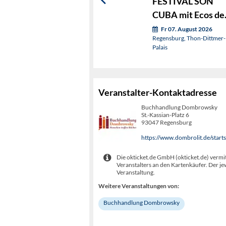
FESTIVAL SON
CUBA mit Ecos de
Siboney
Fr 07. August 2026
Regensburg, Thon-Dittmer-
Palais
Veranstalter-Kontaktadresse
Buchhandlung Dombrowsky
St.-Kassian-Platz 6
93047 Regensburg
https://www.dombrolit.de/starts
Die okticket.de GmbH (okticket.de) vermit
Veranstalters an den Kartenkäufer. Der je
Veranstaltung.
Weitere Veranstaltungen von:
Buchhandlung Dombrowsky