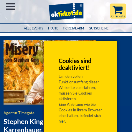
Menü
0 Tickets
ALLE EVENTS
HEUTE
TICKETALARM
GUTSCHEINE
Cookies sind
deaktiviert!
Um den vollen
Funktionsumfang dieser
Webseite zu erfahren,
müssen Sie Cookies
aktivieren.
Eine Anleitung wie Sie
Cookies in Ihrem Browser
Agentur Timegate
einschalten, befindet sich
Stephen King "Misery": Katy
hier
.
Karrenbauer, Chr. Erdt