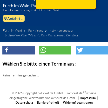
Furth im Wald, Park-Arena
Eschlkamer Straße, 93437 Furth im Wald
Anfahrt ...
Furth im Wald
Park-Arena
Katy Karrenbauer
Stephen King "Misery": Katy Karrenbauer, Chr. Erdt
Wählen Sie bitte einen Termin aus:
keine Termine gefunden ...
®
© 2026 Copyright okticket.de GmbH | okticket.de
ist eine
eingetragene Wortmarke von okticket.de GmbH |
Impressum
|
Datenschutz
|
Barrierefreiheit
|
Widerruf beantragen