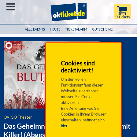
Menü
0 Tickets
ALLE EVENTS
HEUTE
TICKETALARM
GUTSCHEINE
Cookies sind
deaktiviert!
Um den vollen
Funktionsumfang dieser
Webseite zu erfahren,
müssen Sie Cookies
aktivieren.
Eine Anleitung wie Sie
Cookies in Ihrem Browser
OVIGO Theater
einschalten, befindet sich
Das Geheimnis der Blutgräfin (Dinner mit
hier
.
Killer) (Abgesagt » Ersatz)