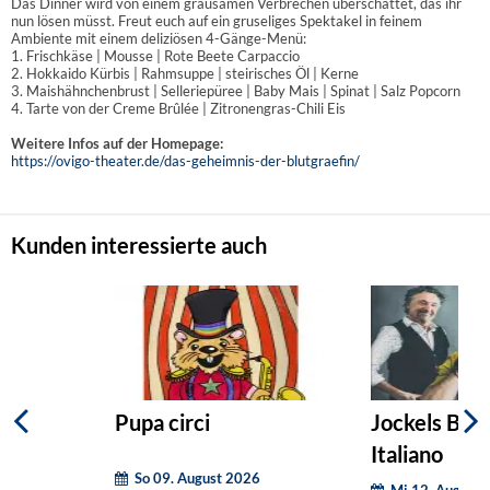
Das Dinner wird von einem grausamen Verbrechen überschattet, das ihr
nun lösen müsst. Freut euch auf ein gruseliges Spektakel in feinem
Ambiente mit einem deliziösen 4-Gänge-Menü:
1. Frischkäse | Mousse | Rote Beete Carpaccio
2. Hokkaido Kürbis | Rahmsuppe | steirisches Öl | Kerne
3. Maishähnchenbrust | Selleriepüree | Baby Mais | Spinat | Salz Popcorn
4. Tarte von der Creme Brûlée | Zitronengras-Chili Eis
Weitere Infos auf der Homepage:
https://ovigo-theater.de/das-geheimnis-der-blutgraefin/
Kunden interessierte auch
Pupa circi
Jockels Bur
Italiano
So 09. August 2026
Mi 12. August 