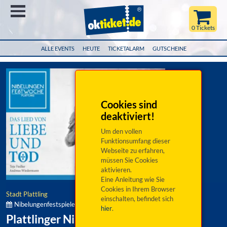
Menü
0 Tickets
ALLE EVENTS
HEUTE
TICKETALARM
GUTSCHEINE
Cookies sind
deaktiviert!
Um den vollen
Funktionsumfang dieser
Webseite zu erfahren,
müssen Sie Cookies
aktivieren.
Eine Anleitung wie Sie
Cookies in Ihrem Browser
Stadt Plattling
einschalten, befindet sich
Nibelungenfestspiele 2026:
hier
.
Plattlinger Nibelungenfestspiele 2026