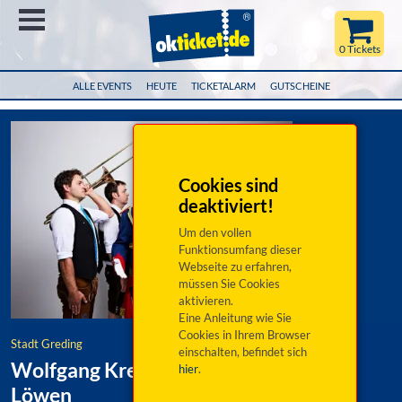
Menü
0 Tickets
ALLE EVENTS
HEUTE
TICKETALARM
GUTSCHEINE
Cookies sind
deaktiviert!
Um den vollen
Funktionsumfang dieser
Webseite zu erfahren,
müssen Sie Cookies
aktivieren.
Eine Anleitung wie Sie
Cookies in Ihrem Browser
Stadt Greding
einschalten, befindet sich
Wolfgang Krebs & Die Bayerischen
hier
.
Löwen