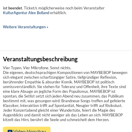
ist beendet
. Ticket/s möglicherweise noch beim Veranstalter
KulturAgentur Alex Bolland
erhältlich.
Weitere Veranstaltungen »
Veranstaltungsbeschreibung
Vier Typen. Vier Mikrofone. Sonst nichts.
Die eigenen, deutschsprachigen Kompositionen von MAYBEBOP bewegen
sich elegant zwischen scharfzüngiger Satire, tiefgründiger Reflexion,
berührender Empathie & absurder Komik. MAYBEBOP ist politisch
unmissverständlich. Sie stehen für Toleranz und Offenheit, ihre Texte sind
eine klare Absage an jegliche Form des Populismus. MAYBEBOP ist
spontan, die Setlist setzt sich jeden Abend neu zusammen, das Publikum
bestimmt mit, was gesungen wird: Brandneue Songs treffen auf gefeierte
Klassiker, Interaktion trifft auf Spontanität, Neugier trifft auf Risikolust.
Jeder Konzertabend gleicht einer Wundertüte, feiert die Magie des
Augenblicks und damit nicht weniger als das Leben an sich. MAYBEBOP
kitzelt das Hirn, berührt die Seele und schmeichelt dem Herzen.
Video-Vorschau