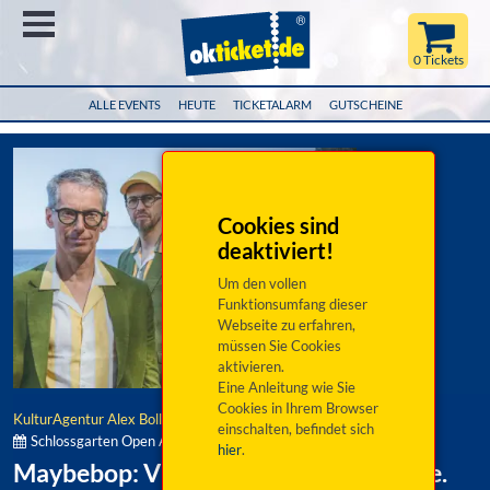
Menü
0 Tickets
ALLE EVENTS
HEUTE
TICKETALARM
GUTSCHEINE
Cookies sind
deaktiviert!
Um den vollen
Funktionsumfang dieser
Webseite zu erfahren,
müssen Sie Cookies
aktivieren.
Eine Anleitung wie Sie
Cookies in Ihrem Browser
KulturAgentur Alex Bolland
einschalten, befindet sich
Schlossgarten Open Air Regensburg:
hier
.
Maybebop: Vier Typen. Vier Mikrofone.