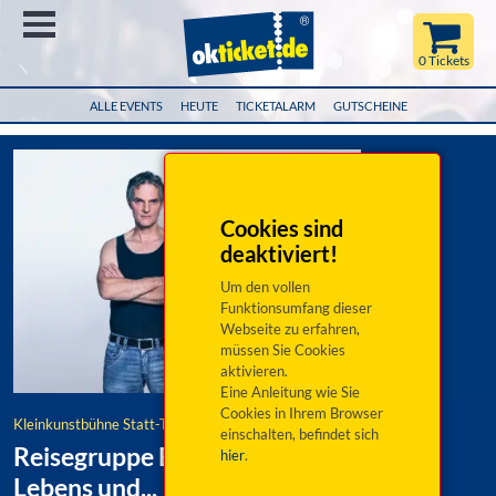
Menü
0 Tickets
ALLE EVENTS
HEUTE
TICKETALARM
GUTSCHEINE
Cookies sind
deaktiviert!
Um den vollen
Funktionsumfang dieser
Webseite zu erfahren,
müssen Sie Cookies
aktivieren.
Eine Anleitung wie Sie
Cookies in Ihrem Browser
Kleinkunstbühne Statt-Theater
einschalten, befindet sich
Reisegruppe Ehrenfeld: Der Sinn des
hier
.
Lebens und...