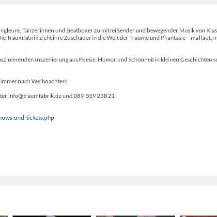
ongleure, Tänzerinnen und Beatboxer zu mitreißender und bewegender Musik von Klass
e Traumfabrik zieht ihre Zuschauer in die Welt der Träume und Phantasie – mal laut, ma
er faszinierenden Inszenierung aus Poesie, Humor und Schönheit in kleinen Geschichten s
ten immer nach Weihnachten!
unter info@traumfabrik.de und 089-559 238 21
shows-und-tickets.php