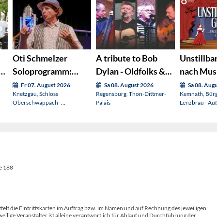
Oti Schmelzer
A tribute to Bob
Unstillbar
Soloprogramm:
Dylan - Oldfolks &
nach Musi
Lustig und ventil
Friends
(OVIGO s
Fr 07. August 2026
Sa 08. August 2026
Sa 08. Aug
Knetzgau, Schloss
Regensburg, Thon-Dittmer-
Kemnath, Bür
Oberschwappach -
Palais
Lenzbräu - Au
Schlosspark
e 188
telt die Eintrittskarten im Auftrag bzw. im Namen und auf Rechnung des jeweiligen
weilige Veranstalter ist alleine verantwortlich für Ablauf und Durchführung der