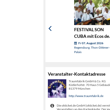
FESTIVAL SON
CUBA mit Ecos de
Siboney
Fr 07. August 2026
Regensburg, Thon-Dittmer-
Palais
Veranstalter-Kontaktadresse
Traumfabrik GmbH & Co. KG
Kistlerhofstr. 70 Haus 5 Gebäud
81379 München
http://www.traumfabrik.de
Die okticket.de GmbH (okticket.de) vermit
Veranstalters an den Kartenkäufer. Der je