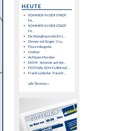
HEUTE
SOMMER IN DER STADT
Fe...
SOMMER IN DER STADT
Fe...
De Stianghausratschn (...
Dinner mit Singer: Cra...
Flora Inkognita
Undine
Achtsam Morden
DIS M - Sommer auf der...
FESTIVAL SON CUBA mit ...
Frank Lüdecke: Träumt ...
alle Termine »