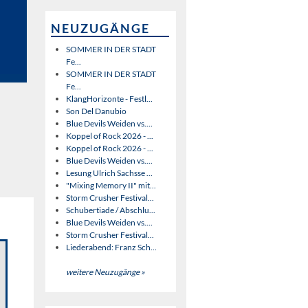
NEUZUGÄNGE
SOMMER IN DER STADT
Fe...
SOMMER IN DER STADT
Fe...
KlangHorizonte - Festl...
Son Del Danubio
Blue Devils Weiden vs....
Koppel of Rock 2026 - ...
Koppel of Rock 2026 - ...
Blue Devils Weiden vs....
Lesung Ulrich Sachsse ...
"Mixing Memory II" mit...
Storm Crusher Festival...
Schubertiade / Abschlu...
Blue Devils Weiden vs....
Storm Crusher Festival...
Liederabend: Franz Sch...
weitere Neuzugänge »