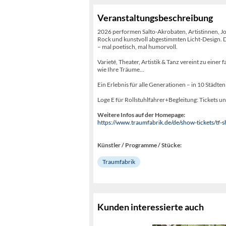
Veranstaltungsbeschreibung
2026 performen Salto-Akrobaten, Artistinnen, J
Rock und kunstvoll abgestimmten Licht-Design. Di
– mal poetisch, mal humorvoll.
Varieté, Theater, Artistik & Tanz vereint zu ein
wie Ihre Träume…
Ein Erlebnis für alle Generationen – in 10 Städ
Loge E für Rollstuhlfahrer+Begleitung: Tickets 
Weitere Infos auf der Homepage:
https://www.traumfabrik.de/de/show-tickets/tf-
Künstler / Programme / Stücke:
Traumfabrik
Kunden interessierte auch