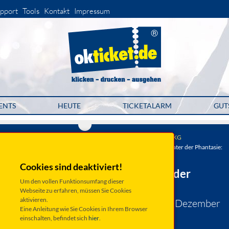
pport
Tools
Kontakt
Impressum
ENTS
HEUTE
TICKETALARM
GUT
Traumfabrik GmbH & Co. KG
Traumfabrik - Showtheater der Phantasie:
Traumfabrik -
Cookies sind deaktiviert!
Showtheater der
Um den vollen Funktionsumfang dieser
Phantasie
Webseite zu erfahren, müssen Sie Cookies
aktivieren.
Donnerstag 31. Dezember
Eine Anleitung wie Sie Cookies in Ihrem Browser
2026
einschalten, befindet sich
hier
.