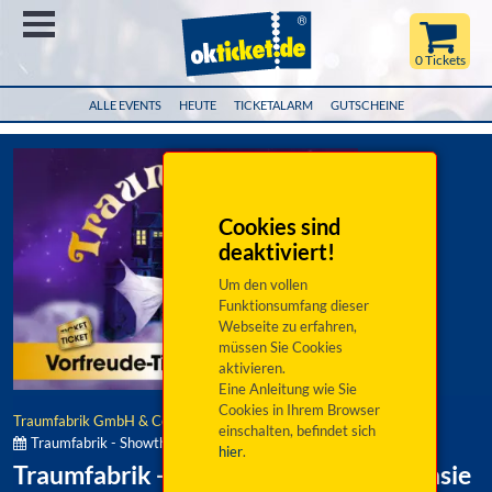
Menü
0 Tickets
ALLE EVENTS
HEUTE
TICKETALARM
GUTSCHEINE
Cookies sind
deaktiviert!
Um den vollen
Funktionsumfang dieser
Webseite zu erfahren,
müssen Sie Cookies
aktivieren.
Eine Anleitung wie Sie
Cookies in Ihrem Browser
Traumfabrik GmbH & Co. KG
einschalten, befindet sich
Traumfabrik - Showtheater der Phantasie:
hier
.
Traumfabrik - Showtheater der Phantasie