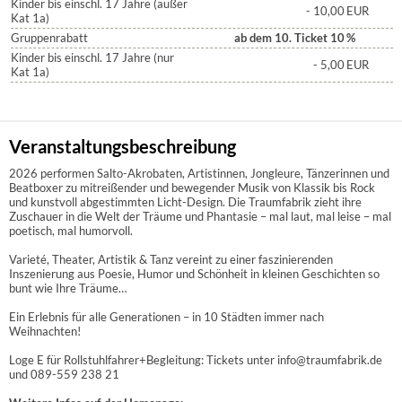
Kinder bis einschl. 17 Jahre (außer
- 10,00
EUR
Kat 1a)
Gruppenrabatt
ab dem 10. Ticket 10
%
Kinder bis einschl. 17 Jahre (nur
- 5,00
EUR
Kat 1a)
Veranstaltungsbeschreibung
2026 performen Salto-Akrobaten, Artistinnen, Jongleure, Tänzerinnen und
Beatboxer zu mitreißender und bewegender Musik von Klassik bis Rock
und kunstvoll abgestimmten Licht-Design. Die Traumfabrik zieht ihre
Zuschauer in die Welt der Träume und Phantasie – mal laut, mal leise – mal
poetisch, mal humorvoll.
Varieté, Theater, Artistik & Tanz vereint zu einer faszinierenden
Inszenierung aus Poesie, Humor und Schönheit in kleinen Geschichten so
bunt wie Ihre Träume…
Ein Erlebnis für alle Generationen – in 10 Städten immer nach
Weihnachten!
Loge E für Rollstuhlfahrer+Begleitung: Tickets unter info@traumfabrik.de
und 089-559 238 21