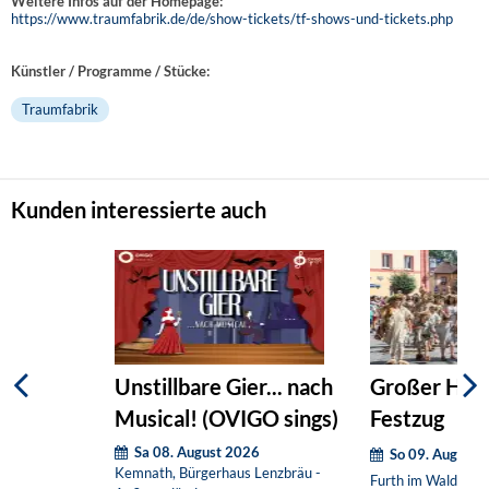
Weitere Infos auf der Homepage:
https://www.traumfabrik.de/de/show-tickets/tf-shows-und-tickets.php
Künstler / Programme / Stücke:
Traumfabrik
Kunden interessierte auch
Unstillbare Gier... nach
Großer Hist
Musical! (OVIGO sings)
Festzug
Sa 08. August 2026
So 09. August 
Kemnath, Bürgerhaus Lenzbräu -
Furth im Wald, Dra