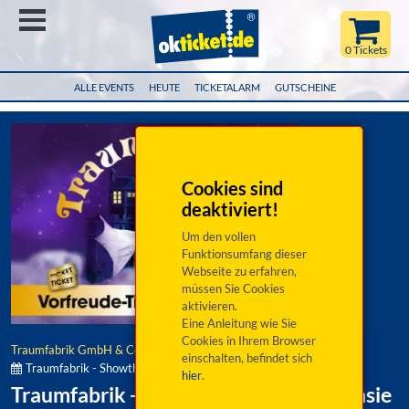
Menü
0 Tickets
ALLE EVENTS
HEUTE
TICKETALARM
GUTSCHEINE
Cookies sind
deaktiviert!
Um den vollen
Funktionsumfang dieser
Webseite zu erfahren,
müssen Sie Cookies
aktivieren.
Eine Anleitung wie Sie
Cookies in Ihrem Browser
Traumfabrik GmbH & Co. KG
einschalten, befindet sich
Traumfabrik - Showtheater der Phantasie:
hier
.
Traumfabrik - Showtheater der Phantasie