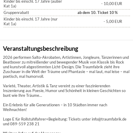
Kinder bis einschl. 17 Jahre (außer
- 10,00
EUR
Kat 1a)
Gruppenrabatt
ab dem 10. Ticket 10
%
Kinder bis einschl. 17 Jahre (nur
- 5,00
EUR
Kat 1a)
Veranstaltungsbeschreibung
2026 performen Salto-Akrobaten, Artistinnen, Jongleure, Tänzerinnen und
Beatboxer zu mitreißender und bewegender Musik von Klassik bis Rock
und kunstvoll abgestimmten Licht-Design. Die Traumfabrik zieht ihre
Zuschauer in die Welt der Träume und Phantasie – mal laut, mal leise – mal
poetisch, mal humorvoll.
Varieté, Theater, Artistik & Tanz vereint zu einer faszinierenden
Inszenierung aus Poesie, Humor und Schönheit in kleinen Geschichten so
bunt wie Ihre Träume…
Ein Erlebnis für alle Generationen – in 10 Städten immer nach
Weihnachten!
Loge E für Rollstuhlfahrer+Begleitung: Tickets unter info@traumfabrik.de
und 089-559 238 21