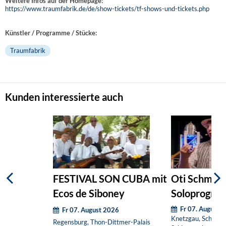
Weitere Infos auf der Homepage:
https://www.traumfabrik.de/de/show-tickets/tf-shows-und-tickets.php
Künstler / Programme / Stücke:
Traumfabrik
Kunden interessierte auch
FESTIVAL SON CUBA mit
Oti Schmelz
Ecos de Siboney
Soloprogram
und ventil
Fr 07. August 
Fr 07. August 2026
Knetzgau, Schloss
Regensburg, Thon-Dittmer-Palais