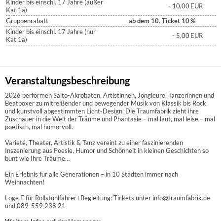
Kinder bis einschl. 17 Jahre (außer
- 10,00
EUR
Kat 1a)
Gruppenrabatt
ab dem 10. Ticket 10
%
Kinder bis einschl. 17 Jahre (nur
- 5,00
EUR
Kat 1a)
Veranstaltungsbeschreibung
2026 performen Salto-Akrobaten, Artistinnen, Jongleure, Tänzerinnen und
Beatboxer zu mitreißender und bewegender Musik von Klassik bis Rock
und kunstvoll abgestimmten Licht-Design. Die Traumfabrik zieht ihre
Zuschauer in die Welt der Träume und Phantasie – mal laut, mal leise – mal
poetisch, mal humorvoll.
Varieté, Theater, Artistik & Tanz vereint zu einer faszinierenden
Inszenierung aus Poesie, Humor und Schönheit in kleinen Geschichten so
bunt wie Ihre Träume…
Ein Erlebnis für alle Generationen – in 10 Städten immer nach
Weihnachten!
Loge E für Rollstuhlfahrer+Begleitung: Tickets unter info@traumfabrik.de
und 089-559 238 21