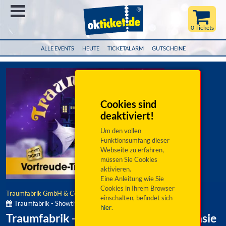
Menü
0 Tickets
ALLE EVENTS
HEUTE
TICKETALARM
GUTSCHEINE
Cookies sind
deaktiviert!
Um den vollen
Funktionsumfang dieser
Webseite zu erfahren,
müssen Sie Cookies
aktivieren.
Eine Anleitung wie Sie
Cookies in Ihrem Browser
Traumfabrik GmbH & Co. KG
einschalten, befindet sich
Traumfabrik - Showtheater der Phantasie:
hier
.
Traumfabrik - Showtheater der Phantasie