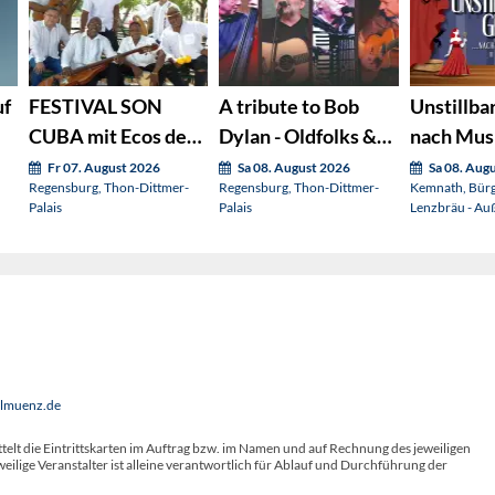
uf
FESTIVAL SON
A tribute to Bob
Unstillbar
CUBA mit Ecos de
Dylan - Oldfolks &
nach Musi
Siboney
Friends
(OVIGO s
Fr 07. August 2026
Sa 08. August 2026
Sa 08. Aug
Regensburg, Thon-Dittmer-
Regensburg, Thon-Dittmer-
Kemnath, Bür
Palais
Palais
Lenzbräu - Au
llmuenz.de
telt die Eintrittskarten im Auftrag bzw. im Namen und auf Rechnung des jeweiligen
weilige Veranstalter ist alleine verantwortlich für Ablauf und Durchführung der