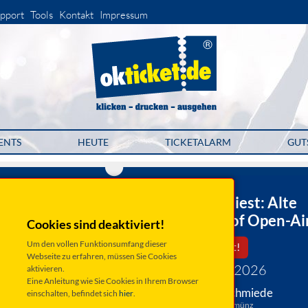
pport
Tools
Kontakt
Impressum
ENTS
HEUTE
TICKETALARM
GUT
KULTURSCHMIEDE GbR
Caro Matzko liest: Alte
Wut | Innenhof Open-Ai
Cookies sind deaktiviert!
Um den vollen Funktionsumfang dieser
Leider ausverkauft!
Webseite zu erfahren, müssen Sie Cookies
Freitag 26. Juni 2026
aktivieren.
Eine Anleitung wie Sie Cookies in Ihrem Browser
Kallmünz, Kulturschmiede
einschalten, befindet sich
hier
.
Lange Gasse 9, 93183 Kallmünz