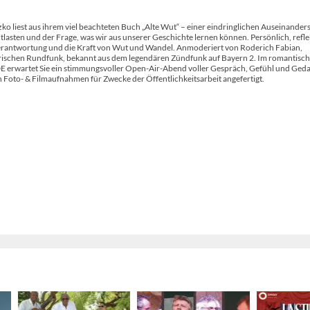
ko liest aus ihrem viel beachteten Buch „Alte Wut“ – einer eindringlichen Auseinander
tlasten und der Frage, was wir aus unserer Geschichte lernen können. Persönlich, refle
 Verantwortung und die Kraft von Wut und Wandel. Anmoderiert von Roderich Fabian,
rischen Rundfunk, bekannt aus dem legendären Zündfunk auf Bayern 2. Im romantisc
rwartet Sie ein stimmungsvoller Open-Air-Abend voller Gespräch, Gefühl und Geda
Foto- & Filmaufnahmen für Zwecke der Öffentlichkeitsarbeit angefertigt.