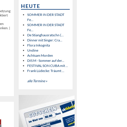
HEUTE
setzung
SOMMER IN DER STADT
ktiert
Fe...
hen
SOMMER IN DER STADT
nken. |
Fe...
De Stianghausratschn (...
Dinner mit Singer: Cra...
Flora Inkognita
Undine
Achtsam Morden
DIS M - Sommer auf der...
FESTIVAL SON CUBA mit ...
Frank Lüdecke: Träumt ...
alle Termine »