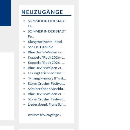
NEUZUGÄNGE
SOMMER IN DER STADT
Fe...
SOMMER IN DER STADT
Fe...
KlangHorizonte - Festl...
Son Del Danubio
Blue Devils Weiden vs....
Koppel of Rock 2026 - ...
Koppel of Rock 2026 - ...
Blue Devils Weiden vs....
Lesung Ulrich Sachsse ...
"Mixing Memory II" mit...
Storm Crusher Festival...
Schubertiade / Abschlu...
Blue Devils Weiden vs....
Storm Crusher Festival...
Liederabend: Franz Sch...
weitere Neuzugänge »