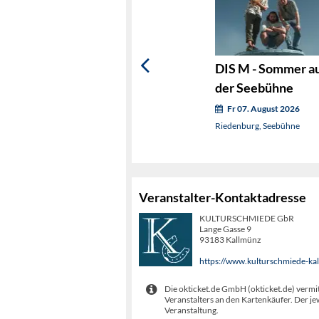
DIS M - Sommer a
der Seebühne
Fr 07. August 2026
Riedenburg, Seebühne
Veranstalter-Kontaktadresse
KULTURSCHMIEDE GbR
Lange Gasse 9
93183 Kallmünz
https://www.kulturschmiede-ka
Die okticket.de GmbH (okticket.de) vermit
Veranstalters an den Kartenkäufer. Der je
Veranstaltung.