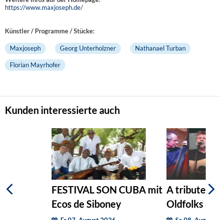
https://www.maxjoseph.de/
Künstler / Programme / Stücke:
Maxjoseph
Georg Unterholzner
Nathanael Turban
Florian Mayrhofer
Kunden interessierte auch
FESTIVAL SON CUBA mit
A tribute to
Ecos de Siboney
Oldfolks & F
Fr 07. August 2026
Sa 08. August 