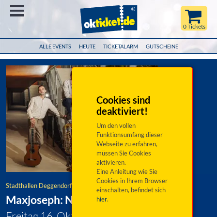
Menü
0 Tickets
ALLE EVENTS
HEUTE
TICKETALARM
GUTSCHEINE
Cookies sind
deaktiviert!
Um den vollen
Funktionsumfang dieser
Webseite zu erfahren,
müssen Sie Cookies
aktivieren.
Eine Anleitung wie Sie
Cookies in Ihrem Browser
Stadthallen Deggendorf GmbH
einschalten, befindet sich
Maxjoseph: Nau
hier
.
Freitag 16. Oktober 2026