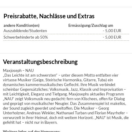
Preisrabatte, Nachlässe und Extras
andere Kondition(en)
Ermässigung/Zuschlag um
Auszubildende/Studenten
- 5,00
EUR
Schwerbehinderte ab 50%
- 5,00
EUR
Veranstaltungsbeschreibung
Maxjoseph – NAU
„Das Leichte ist am schwersten“ – unter diesem Motto entfalten vier
virtuose Musiker (Geige, Steirische Harmonika, Gitarre, Tuba) ein
dynamisches kammermusikalisches Geflecht. Ihre Musik verbindet
scheinbar Gegensätzliches: Volksmusik, Jazz, Klassik und Improvisation –
mit Leichtigkeit, Eleganz und Tiefgang. Maxjosephs aktuelles Programm
„NAU“ zeigt Volksmusik neu gedacht: fern von Klischees, offen für Dialog
und geprägt von musikalischer Neugier. Das Zusammenspiel ist makellos,
der Sound zugleich geerdet und weltoffen. Die Musiker – Georg
Unterholzner, Andreas Winkler, Nathanael Turban und Florian Mayrhofer –
verwurzelt in ihrer Heimat, doch mit weitem Horizont. „NAU“ ist Musik, die
gefehlt hat – nicht nur in Bayern.
Weitere Infos auf der Homepage: