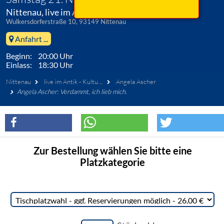
Nittenau, live im Antik - Kulturbühne
Wulkersdorferstraße 10, 93149 Nittenau
Anfahrt ...
Beginn: 20:00 Uhr
Einlass: 18:30 Uhr
Nittenau
live im Antik - Kulturbühne
Angela Ascher
Angela Ascher: Verdammt, ich lieb mich.
Zur Bestellung wählen Sie bitte eine
Platzkategorie