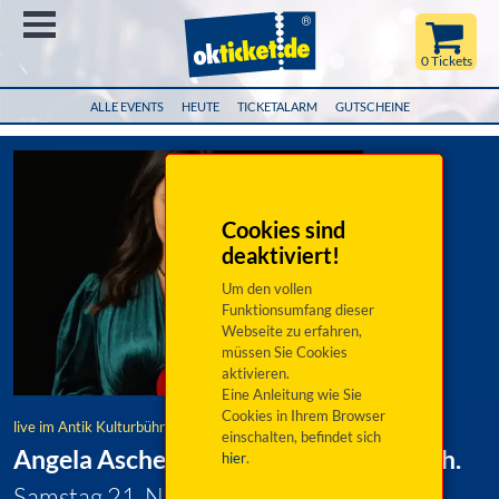
Menü
0 Tickets
ALLE EVENTS
HEUTE
TICKETALARM
GUTSCHEINE
Cookies sind
deaktiviert!
Um den vollen
Funktionsumfang dieser
Webseite zu erfahren,
müssen Sie Cookies
aktivieren.
Eine Anleitung wie Sie
Cookies in Ihrem Browser
live im Antik Kulturbühne Nittenau
einschalten, befindet sich
Angela Ascher: Verdammt, ich lieb mich.
hier
.
Samstag 21. November 2026