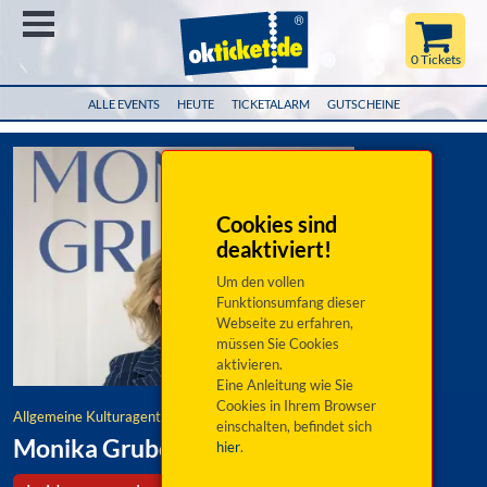
Menü
0 Tickets
ALLE EVENTS
HEUTE
TICKETALARM
GUTSCHEINE
Cookies sind
deaktiviert!
Um den vollen
Funktionsumfang dieser
Webseite zu erfahren,
müssen Sie Cookies
aktivieren.
Eine Anleitung wie Sie
Cookies in Ihrem Browser
Allgemeine Kulturagentur
einschalten, befindet sich
Monika Gruber: Es huift ja nix
hier
.