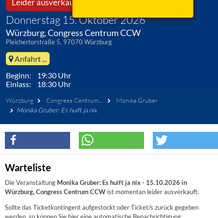
Leider ausverkauft!
Donnerstag 15. Oktober 2026
Würzburg, Congress Centrum CCW
Pleichertorstraße 5, 97070 Würzburg
Anfahrt ...
Beginn: 19:30 Uhr
Einlass: 18:30 Uhr
Würzburg
Congress Centrum CCW
Monika Gruber
Monika Gruber: Es huift ja nix
Warteliste
Die Veranstaltung
Monika Gruber: Es huift ja nix - 15.10.2026 in
Würzburg, Congress Centrum CCW
ist momentan leider ausverkauft.
Sollte das Ticketkontingent aufgestockt oder Ticket/s zurück gegeben
werden, so können Sie hier eine automatische Benachrichtigung