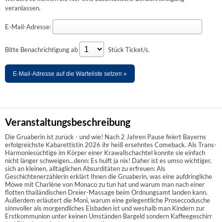
veranlassen.
E-Mail-Adresse:
Bitte Benachrichtigung ab
Stück Ticket/s.
E-Mail-Adresse auf die Warteliste setzen »
Veranstaltungsbeschreibung
Die Gruaberin ist zurück - und wie! Nach 2 Jahren Pause feiert Bayerns
erfolgreichste Kabarettistin 2026 ihr heiß ersehntes Comeback. Als Trans-
Harmoniesüchtige im Körper einer Krawallschachtel konnte sie einfach
nicht länger schweigen...denn: Es huift ja nix! Daher ist es umso wichtiger,
sich an kleinen, alltäglichen Absurditäten zu erfreuen: Als
Geschichtenerzählerin erklärt Ihnen die Gruaberin, was eine aufdringliche
Möwe mit Charlène von Monaco zu tun hat und warum man nach einer
flotten thailändischen Dreier-Massage beim Ordnungsamt landen kann.
Außerdem erläutert die Moni, warum eine gelegentliche Proseccodusche
sinnvoller als morgendliches Eisbaden ist und weshalb man Kindern zur
Erstkommunion unter keinen Umständen Bargeld sondern Kaffeegeschirr