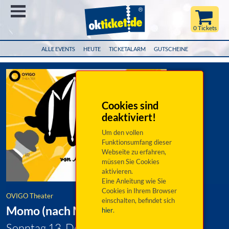
Menü
0 Tickets
ALLE EVENTS
HEUTE
TICKETALARM
GUTSCHEINE
Cookies sind
deaktiviert!
Um den vollen
Funktionsumfang dieser
Webseite zu erfahren,
müssen Sie Cookies
aktivieren.
Eine Anleitung wie Sie
Cookies in Ihrem Browser
OVIGO Theater
einschalten, befindet sich
Momo (nach Michael Ende)
hier
.
Sonntag 13. Dezember 2026