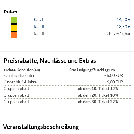
Parkett
Kat. I
14,50 €
Kat. II
13,50 €
Kat. III
nicht verfügbar
Preisrabatte, Nachlässe und Extras
andere Kondition(en)
Ermässigung/Zuschlag um
Schüler/Studenten
- 6,00
EUR
Kinder bis 14 Jahre
- 6,00
EUR
Gruppenrabatt
ab dem 10. Ticket 12
%
Gruppenrabatt
ab dem 20. Ticket 18
%
Gruppenrabatt
ab dem 30. Ticket 22
%
Veranstaltungsbeschreibung