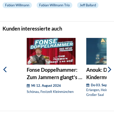
Fabian Willmann
Fabian Willmann Trio
Jeff Ballard
Kunden interessierte auch
Fonse Doppelhammer:
Anouk: Das
Zum Jammern glangt's no
Kindermusic
ned!
Do 03. Septem
Mi 12. August 2026
Erlangen, Heinrich
Schönau, Festzelt Kleinmünchen
Großer Saal