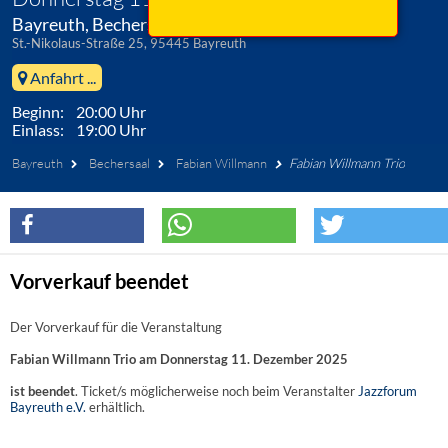
Bayreuth, Bechersaal
St.-Nikolaus-Straße 25, 95445 Bayreuth
Anfahrt ...
Beginn: 20:00 Uhr
Einlass: 19:00 Uhr
Bayreuth
Bechersaal
Fabian Willmann
Fabian Willmann Trio
Vorverkauf beendet
Der Vorverkauf für die Veranstaltung
Fabian Willmann Trio am Donnerstag 11. Dezember 2025
ist beendet
. Ticket/s möglicherweise noch beim Veranstalter
Jazzforum
Bayreuth e.V.
erhältlich.