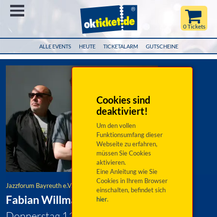
Menü
0 Tickets
ALLE EVENTS
HEUTE
TICKETALARM
GUTSCHEINE
Cookies sind
deaktiviert!
Um den vollen
Funktionsumfang dieser
Webseite zu erfahren,
müssen Sie Cookies
aktivieren.
Eine Anleitung wie Sie
Cookies in Ihrem Browser
Jazzforum Bayreuth e.V.
einschalten, befindet sich
Fabian Willmann Trio
hier
.
Donnerstag 11. Dezember 2025