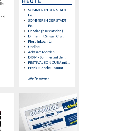
HEUTE
die
SOMMER IN DER STADT
Fe...
 und
SOMMER IN DER STADT
Fe...
De Stianghausratschn (...
Dinner mit Singer: Cra...
Flora Inkognita
Undine
Achtsam Morden
DIS M - Sommer auf der...
FESTIVAL SON CUBA mit ...
Frank Lüdecke: Träumt ...
alle Termine »