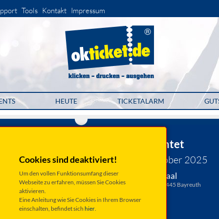
pport
Tools
Kontakt
Impressum
ENTS
HEUTE
TICKETALARM
GUT
Jazzforum Bayreuth e.V.
DeRungs Quintet
Freitag 31. Oktober 2025
Cookies sind deaktiviert!
Um den vollen Funktionsumfang dieser
Bayreuth, Bechersaal
Webseite zu erfahren, müssen Sie Cookies
St.-Nikolaus-Straße 25, 95445 Bayreuth
aktivieren.
Anfahrt ...
Eine Anleitung wie Sie Cookies in Ihrem Browser
einschalten, befindet sich
hier
.
Beginn: 20:00 Uhr