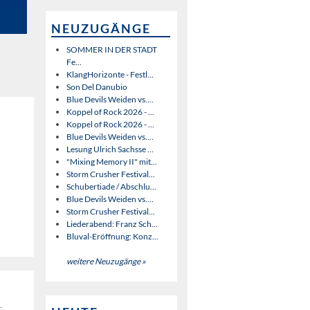
NEUZUGÄNGE
SOMMER IN DER STADT
Fe...
KlangHorizonte - Festl...
Son Del Danubio
Blue Devils Weiden vs....
Koppel of Rock 2026 - ...
Koppel of Rock 2026 - ...
Blue Devils Weiden vs....
Lesung Ulrich Sachsse ...
"Mixing Memory II" mit...
Storm Crusher Festival...
Schubertiade / Abschlu...
Blue Devils Weiden vs....
Storm Crusher Festival...
Liederabend: Franz Sch...
Bluval-Eröffnung: Konz...
weitere Neuzugänge »
: