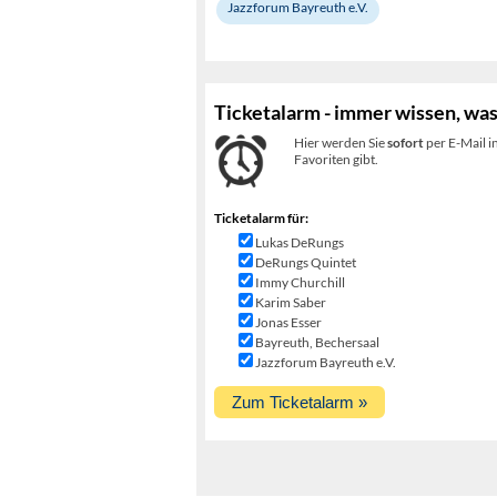
Jazzforum Bayreuth e.V.
Ticketalarm - immer wissen, was
Hier werden Sie
sofort
per E-Mail i
Favoriten gibt.
Ticketalarm für:
Lukas DeRungs
DeRungs Quintet
Immy Churchill
Karim Saber
Jonas Esser
Bayreuth, Bechersaal
Jazzforum Bayreuth e.V.