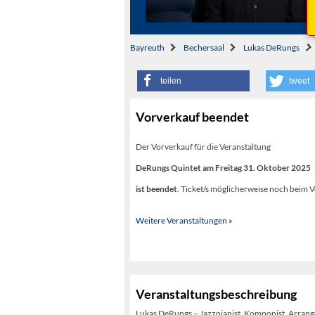
Bayreuth
Bechersaal
Lukas DeRungs
teilen
tweet
Vorverkauf beendet
Der Vorverkauf für die Veranstaltung
DeRungs Quintet am Freitag 31. Oktober 2025
ist beendet
. Ticket/s möglicherweise noch beim V
Weitere Veranstaltungen »
Veranstaltungsbeschreibung
Lukas DeRungs – Jazzpianist, Komponist, Arrangeu