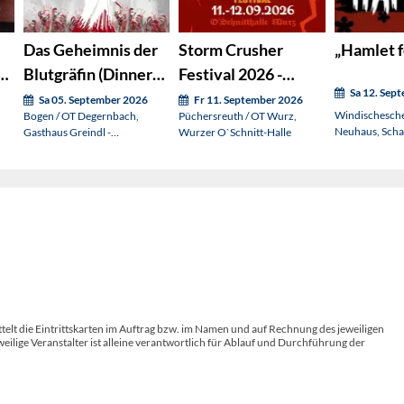
Das Geheimnis der
Storm Crusher
„Hamlet f
Blutgräfin (Dinner
Festival 2026 -
Sa 12. Sep
er
mit Killer)
Wochenendticket
Sa 05. September 2026
Fr 11. September 2026
Windischesch
Bogen / OT Degernbach,
Püchersreuth / OT Wurz,
Neuhaus, Scha
Gasthaus Greindl -
Wurzer O`Schnitt-Halle
Erlebnisstadl
telt die Eintrittskarten im Auftrag bzw. im Namen und auf Rechnung des jeweiligen
weilige Veranstalter ist alleine verantwortlich für Ablauf und Durchführung der