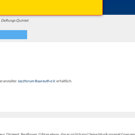
Einlass: 19:00 Uhr
DeRungs Quintet
eranstalter
Jazzforum Bayreuth e.V.
erhältlich.
r. Dirigent, Beatboxer. Gibt es etwas, das er nicht kann? Seine Musik sprengt Grenzen