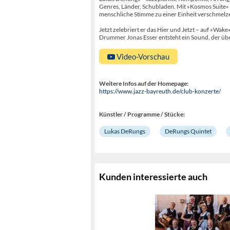
Genres, Länder, Schubladen. Mit »Kosmos Suite« (
menschliche Stimme zu einer Einheit verschmelz
Jetzt zelebriert er das Hier und Jetzt – auf »Wa
Drummer Jonas Esser entsteht ein Sound, der über
Video-Vorschau
Weitere Infos auf der Homepage:
https://www.jazz-bayreuth.de/club-konzerte/
Künstler / Programme / Stücke:
Lukas DeRungs
DeRungs Quintet
Kunden interessierte auch