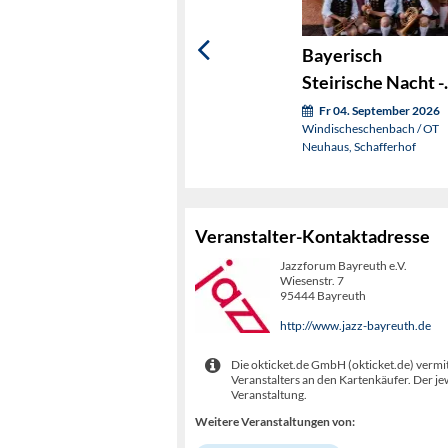
Bayerisch
Steirische Nacht -
Zoigl trifft Schilch
Fr 04. September 2026
Windischeschenbach / OT
Neuhaus, Schafferhof
Veranstalter-Kontaktadresse
Jazzforum Bayreuth e.V.
Wiesenstr. 7
95444 Bayreuth
http://www.jazz-bayreuth.de
Die okticket.de GmbH (okticket.de) vermit
Veranstalters an den Kartenkäufer. Der je
Veranstaltung.
Weitere Veranstaltungen von: