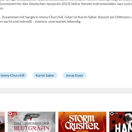
nominiert für den Deutschen Jazzpreis 2023) ließ er bereits instrumentalen Jazz und 
en.
ke«. Zusammen mit Sängerin Immy Churchill, Gitarrist Karim Saber, Bassist Jan Dittmann
rascht und mitreißt – intensiv, unerwartet, lebendig.
Immy Churchill
Karim Saber
Jonas Esser