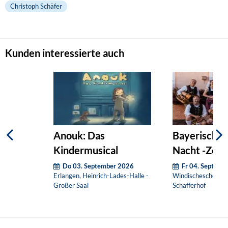
Christoph Schäfer
Kunden interessierte auch
Anouk: Das
Bayerisch St
Kindermusical
Nacht -Zoigl 
Schilcher
Do 03. September 2026
Fr 04. Septemb
Erlangen, Heinrich-Lades-Halle -
Windischeschenbac
Großer Saal
Schafferhof