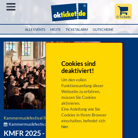
Menü
0 Tickets
ALLE EVENTS
HEUTE
TICKETALARM
GUTSCHEINE
Cookies sind
deaktiviert!
Um den vollen
Funktionsumfang dieser
Webseite zu erfahren,
müssen Sie Cookies
aktivieren.
Eine Anleitung wie Sie
Cookies in Ihrem Browser
Kammermusikfestival Regensburg
einschalten, befindet sich
Kammermusikfestival Regensburg:
hier
.
KMFR 2025 - Mitsingkonzert