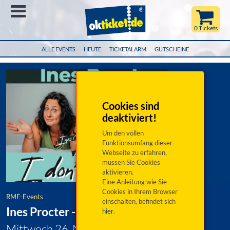
Menü
0 Tickets
ALLE EVENTS
HEUTE
TICKETALARM
GUTSCHEINE
Cookies sind
deaktiviert!
Um den vollen
Funktionsumfang dieser
Webseite zu erfahren,
müssen Sie Cookies
aktivieren.
Eine Anleitung wie Sie
Cookies in Ihrem Browser
RMF-Events
einschalten, befindet sich
Ines Procter - I don´t Kehr
hier
.
Mittwoch 26. November 2025