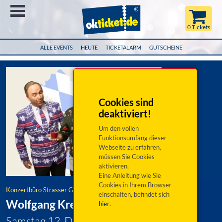
Menü
0 Tickets
ALLE EVENTS
HEUTE
TICKETALARM
GUTSCHEINE
Cookies sind
deaktiviert!
Um den vollen
Funktionsumfang dieser
Webseite zu erfahren,
müssen Sie Cookies
aktivieren.
Eine Anleitung wie Sie
Cookies in Ihrem Browser
Konzertbüro Strasser GmbH & Co. KG
einschalten, befindet sich
Wolfgang Krebs: Die Weihnachtsgala
hier
.
Samstag 12. Dezember 2026