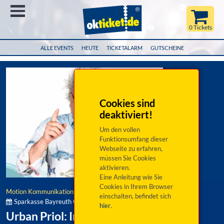
Menü
0 Tickets
ALLE EVENTS
HEUTE
TICKETALARM
GUTSCHEINE
Cookies sind
deaktiviert!
Um den vollen
Funktionsumfang dieser
Webseite zu erfahren,
müssen Sie Cookies
aktivieren.
Eine Anleitung wie Sie
Cookies in Ihrem Browser
Motion Kommunikationsgesellschaft mbh
einschalten, befindet sich
Sparkasse Bayreuth Comedy- und Kabarett-Herbst:
hier
.
Urban Priol: Im Fluss.