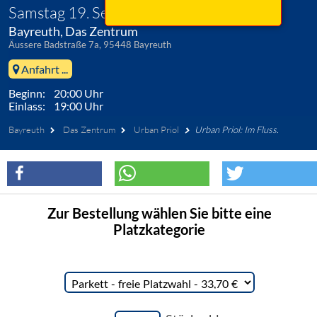
Samstag 19. September 2026
Bayreuth, Das Zentrum
Äussere Badstraße 7a, 95448 Bayreuth
Anfahrt ...
Beginn: 20:00 Uhr
Einlass: 19:00 Uhr
Bayreuth
Das Zentrum
Urban Priol
Urban Priol: Im Fluss.
Zur Bestellung wählen Sie bitte eine
Platzkategorie