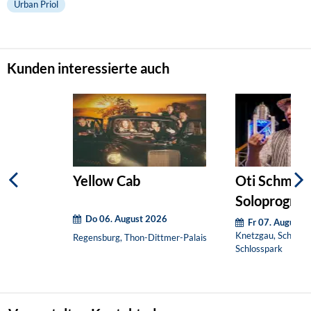
Urban Priol
Kunden interessierte auch
Yellow Cab
Oti Schmelz
Soloprogram
Do 06. August 2026
und ventil
Fr 07. August 
Knetzgau, Schloss
Regensburg, Thon-Dittmer-Palais
Schlosspark