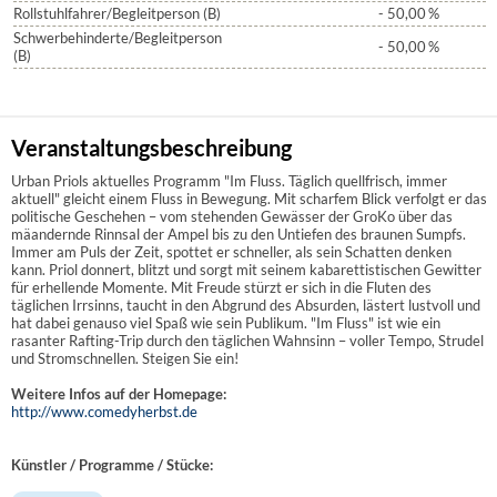
Rollstuhlfahrer/Begleitperson (B)
- 50,00
%
Schwerbehinderte/Begleitperson
- 50,00
%
(B)
Veranstaltungsbeschreibung
Urban Priols aktuelles Programm "Im Fluss. Täglich quellfrisch, immer
aktuell" gleicht einem Fluss in Bewegung. Mit scharfem Blick verfolgt er das
politische Geschehen – vom stehenden Gewässer der GroKo über das
mäandernde Rinnsal der Ampel bis zu den Untiefen des braunen Sumpfs.
Immer am Puls der Zeit, spottet er schneller, als sein Schatten denken
kann. Priol donnert, blitzt und sorgt mit seinem kabarettistischen Gewitter
für erhellende Momente. Mit Freude stürzt er sich in die Fluten des
täglichen Irrsinns, taucht in den Abgrund des Absurden, lästert lustvoll und
hat dabei genauso viel Spaß wie sein Publikum. "Im Fluss" ist wie ein
rasanter Rafting-Trip durch den täglichen Wahnsinn – voller Tempo, Strudel
und Stromschnellen. Steigen Sie ein!
Weitere Infos auf der Homepage:
http://www.comedyherbst.de
Künstler / Programme / Stücke: