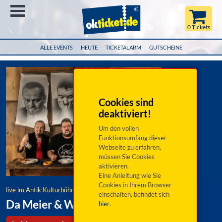
Menü
0 Tickets
ALLE EVENTS
HEUTE
TICKETALARM
GUTSCHEINE
Cookies sind
deaktiviert!
Um den vollen
Funktionsumfang dieser
Webseite zu erfahren,
müssen Sie Cookies
aktivieren.
Eine Anleitung wie Sie
Cookies in Ihrem Browser
live im Antik Kulturbühne Nittenau
einschalten, befindet sich
Da Meier & Watschnbaam: WANTED!
hier
.