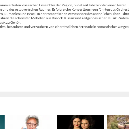
miertesten klassischen Ensembles der Region, bildet seit Jahrzehnten einen festen
rg und des ostbayerischen Raumes. Erfolgreiche Konzerttourneen führten das Orchest
arn, Rumänien und Israel. In der romantischen Atmosphäre des abendlichen Thon-Ditt
en Jahren die schönsten Melodien aus Barock, Klassik und zeitgenössischer Musik. Zudem
usik zu Gehör.
estival bezaubern und verzaubern von einer festlichen Serenade in romantischer Umge