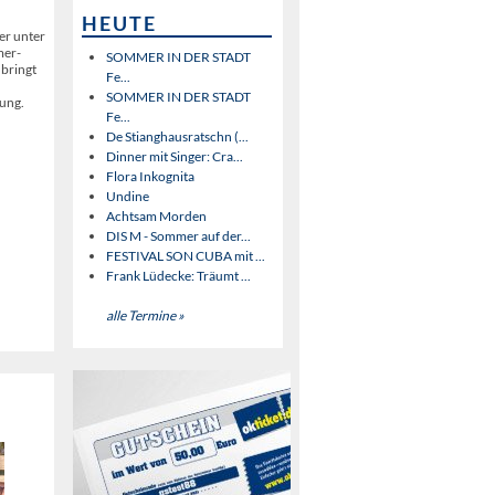
HEUTE
er unter
mer-
SOMMER IN DER STADT
 bringt
Fe...
SOMMER IN DER STADT
bung.
Fe...
De Stianghausratschn (...
Dinner mit Singer: Cra...
Flora Inkognita
Undine
Achtsam Morden
DIS M - Sommer auf der...
FESTIVAL SON CUBA mit ...
Frank Lüdecke: Träumt ...
alle Termine »