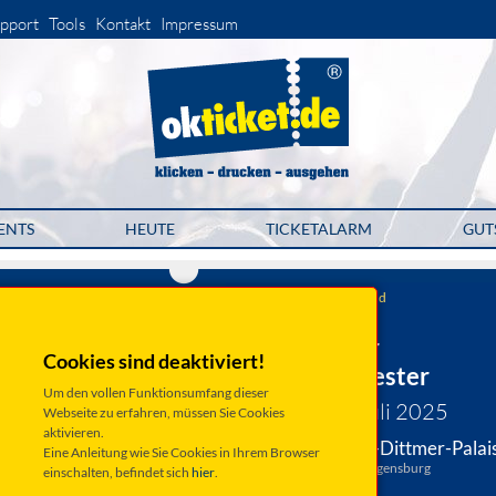
pport
Tools
Kontakt
Impressum
ENTS
HEUTE
TICKETALARM
GUT
KulturAgentur Alex Bolland
PALAZZO - Festival :
Regensburger
Cookies sind deaktiviert!
Kammerorchester
Um den vollen Funktionsumfang dieser
Mittwoch 30. Juli 2025
Webseite zu erfahren, müssen Sie Cookies
aktivieren.
Regensburg, Thon-Dittmer-Palai
Eine Anleitung wie Sie Cookies in Ihrem Browser
Am Haidplatz 8, 93047 Regensburg
einschalten, befindet sich
hier
.