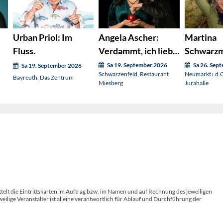
Urban Priol: Im
Angela Ascher:
Martina
Fluss.
Verdammt, ich lieb'
Schwarz
mich.
macht was
Sa 19. September 2026
Sa 26. Sep
Sa 19. September 2026
Schwarzenfeld, Restaurant
Neumarkt i.d.
Bayreuth, Das Zentrum
Miesberg
Jurahalle
telt die Eintrittskarten im Auftrag bzw. im Namen und auf Rechnung des jeweiligen
weilige Veranstalter ist alleine verantwortlich für Ablauf und Durchführung der