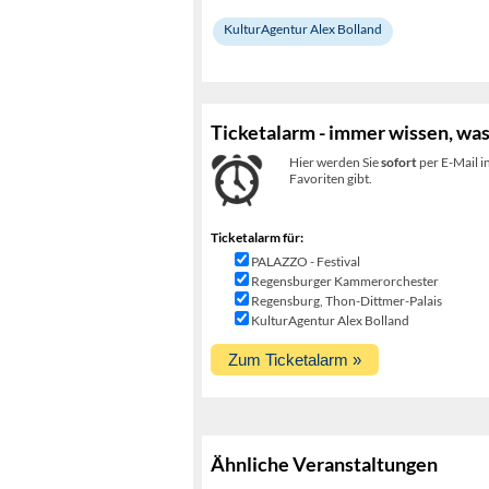
KulturAgentur Alex Bolland
Ticketalarm - immer wissen, was
Hier werden Sie
sofort
per E-Mail i
Favoriten gibt.
Ticketalarm für:
PALAZZO - Festival
Regensburger Kammerorchester
Regensburg, Thon-Dittmer-Palais
KulturAgentur Alex Bolland
Ähnliche Veranstaltungen