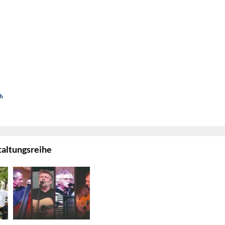
hr
taltungsreihe