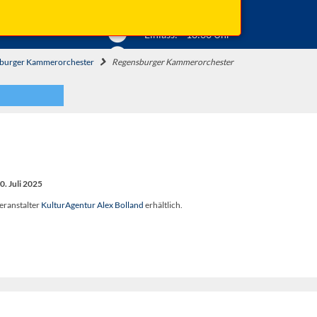
Anfahrt ...
Beginn: 19:30 Uhr
Einlass: 18:30 Uhr
burger Kammerorchester
Regensburger Kammerorchester
. Juli 2025
eranstalter
KulturAgentur Alex Bolland
erhältlich.