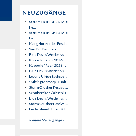
NEUZUGÄNGE
SOMMER IN DER STADT
Fe...
SOMMER IN DER STADT
Fe...
KlangHorizonte - Festl...
Son Del Danubio
Blue Devils Weiden vs....
Koppel of Rock 2026 - ...
Koppel of Rock 2026 - ...
Blue Devils Weiden vs....
Lesung Ulrich Sachsse ...
"Mixing Memory II" mit...
Storm Crusher Festival...
Schubertiade / Abschlu...
Blue Devils Weiden vs....
Storm Crusher Festival...
Liederabend: Franz Sch...
weitere Neuzugänge »