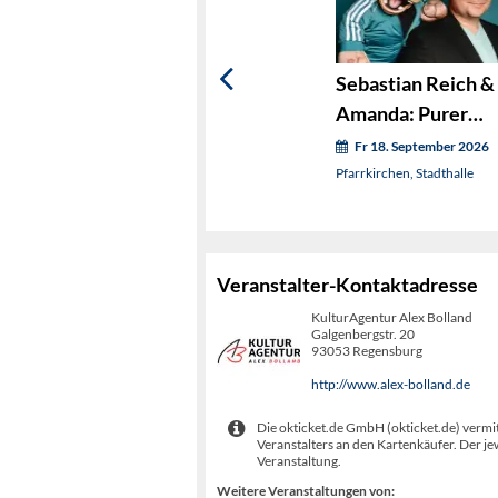
Sebastian Reich &
Amanda: Purer
Zufall
Fr 18. September 2026
Pfarrkirchen, Stadthalle
Veranstalter-Kontaktadresse
KulturAgentur Alex Bolland
Galgenbergstr. 20
93053 Regensburg
http://www.alex-bolland.de
Die okticket.de GmbH (okticket.de) vermit
Veranstalters an den Kartenkäufer. Der je
Veranstaltung.
Weitere Veranstaltungen von: