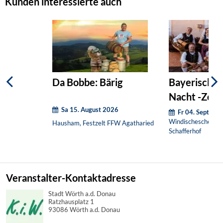
Kunden interessierte auch
Da Bobbe: Bärig
Bayerisch St
Nacht -Zoigl 
Sa 15. August 2026
Schilcher
Fr 04. Septemb
Windischeschenbac
Hausham, Festzelt FFW Agatharied
Schafferhof
Veranstalter-Kontaktadresse
Stadt Wörth a.d. Donau
Ratzhausplatz 1
93086 Wörth a.d. Donau