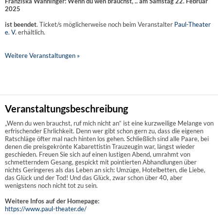
Franziska Wanninger: Wenn du wen brauchst, .. am Samstag 22. Februar
2025
ist beendet
. Ticket/s möglicherweise noch beim Veranstalter
Paul-Theater
e. V.
erhältlich.
Weitere Veranstaltungen »
Veranstaltungsbeschreibung
„Wenn du wen brauchst, ruf mich nicht an“ ist eine kurzweilige Melange von
erfrischender Ehrlichkeit. Denn wer gibt schon gern zu, dass die eigenen
Ratschläge öfter mal nach hinten los gehen. Schließlich sind alle Paare, bei
denen die preisgekrönte Kabarettistin Trauzeugin war, längst wieder
geschieden. Freuen Sie sich auf einen lustigen Abend, umrahmt von
schmetterndem Gesang, gespickt mit pointierten Abhandlungen über
nichts Geringeres als das Leben an sich: Umzüge, Hotelbetten, die Liebe,
das Glück und der Tod! Und das Glück, zwar schon über 40, aber
wenigstens noch nicht tot zu sein.
Weitere Infos auf der Homepage:
https://www.paul-theater.de/