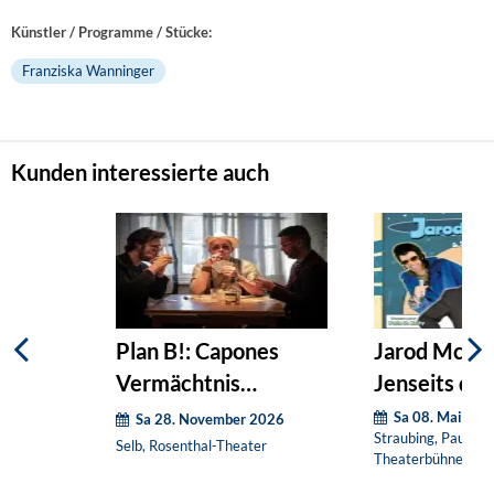
Künstler / Programme / Stücke:
Franziska Wanninger
Kunden interessierte auch
Plan B!: Capones
Jarod McMu
Vermächtnis
Jenseits der
(Nachholtermin)
(Nachholter
Sa 08. Mai 202
Sa 28. November 2026
Straubing, Paul-Th
Selb, Rosenthal-Theater
Theaterbühne