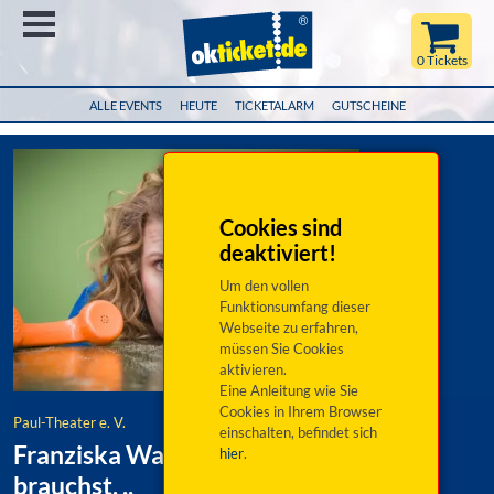
Menü
0 Tickets
ALLE EVENTS
HEUTE
TICKETALARM
GUTSCHEINE
Cookies sind
deaktiviert!
Um den vollen
Funktionsumfang dieser
Webseite zu erfahren,
müssen Sie Cookies
aktivieren.
Eine Anleitung wie Sie
Cookies in Ihrem Browser
Paul-Theater e. V.
einschalten, befindet sich
Franziska Wanninger: Wenn du wen
hier
.
brauchst, ..