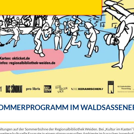
 SOMMERPROGRAMM IM WALDSASSENE
ltungen auf der Sommerbühne der Regionalbibliothek Weiden. Bei „Kultur im Kasten“
d weitere kulturelle Formate in einem stimmungsvollen Ambiente im barocken Innenhof