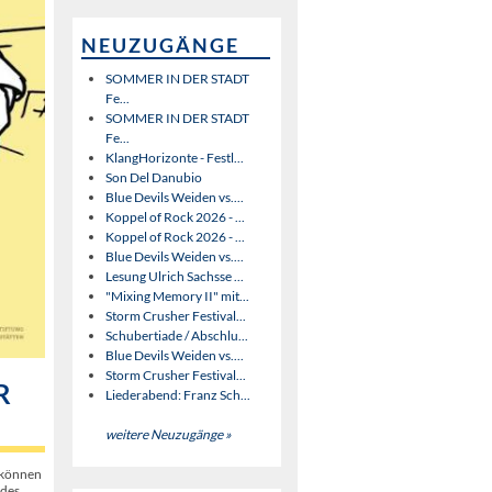
NEUZUGÄNGE
SOMMER IN DER STADT
Fe...
SOMMER IN DER STADT
Fe...
KlangHorizonte - Festl...
Son Del Danubio
Blue Devils Weiden vs....
Koppel of Rock 2026 - ...
Koppel of Rock 2026 - ...
Blue Devils Weiden vs....
Lesung Ulrich Sachsse ...
"Mixing Memory II" mit...
Storm Crusher Festival...
Schubertiade / Abschlu...
Blue Devils Weiden vs....
Storm Crusher Festival...
R
Liederabend: Franz Sch...
weitere Neuzugänge »
 können
 des