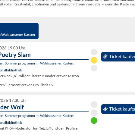
t voller Kreativität, Emotionen und Leidenschaft. Seien Sie dabei – wenn der Kasten si
 Waldsassener Kasten
2026 19:00 Uhr
Poetry Slam
Ticket kaufe
ten: Sommerprogramm im Waldsassener Kasten:
onalbibliothek
r Rock ‚n‘ Roll der Literatur moderiert von Maron
n“ - präsentiert von Pro Libris e.V.
2026 17:30 Uhr
 der Wolf
Ticket kaufe
ten: Sommerprogramm im Waldsassener Kasten:
onalbibliothek
mit KIKA-Moderator Juri Tetzlaff und dem Profive