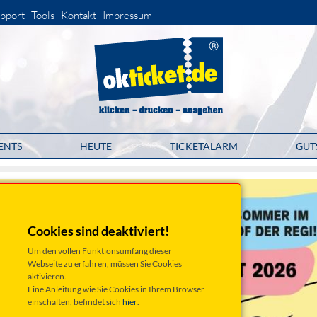
pport
Tools
Kontakt
Impressum
ENTS
HEUTE
TICKETALARM
GUT
Cookies sind deaktiviert!
Um den vollen Funktionsumfang dieser
Webseite zu erfahren, müssen Sie Cookies
aktivieren.
Eine Anleitung wie Sie Cookies in Ihrem Browser
einschalten, befindet sich
hier
.