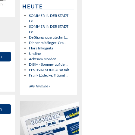
ch
HEUTE
SOMMER IN DER STADT
Fe...
SOMMER IN DER STADT
Fe...
De Stianghausratschn (...
Dinner mit Singer: Cra...
Flora Inkognita
Undine
n
Achtsam Morden
DIS M - Sommer auf der...
FESTIVAL SON CUBA mit ...
Frank Lüdecke: Träumt ...
alle Termine »
n