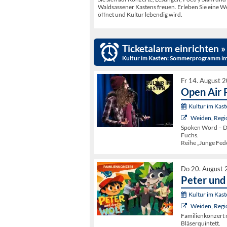
Waldsassener Kastens freuen. Erleben Sie eine Wel
öffnet und Kultur lebendig wird.
Ticketalarm einrichten »
Kultur im Kasten: Sommerprogramm im
Fr 14. August 
Open Air 
Kultur im Kas
Weiden, Regi
Spoken Word – De
Fuchs.
Reihe „Junge Feder
Do 20. August 
Peter und
Kultur im Kas
Weiden, Regi
Familienkonzert 
Bläserquintett.