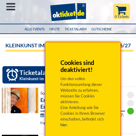
Menü
0 Tickets
ALLE EVENTS
HEUTE
TICKETALARM
GUTSCHEINE
KLEINKUNST IM BÜRGERSAAL ERGOLDING 2026/27
Cookies sind
deaktiviert!
Ticketalarm einrichten »
Kleinkunst im Bürgersaal Ergolding 2026/27
Um den vollen
Funktionsumfang dieser
Webseite zu erfahren,
So 08. November 2026 18:00 Uhr
müssen Sie Cookies
Erwin Pelzig: Wer wir werden -
aktivieren.
Ergolding-Premiere
Eine Anleitung wie Sie
Cookies in Ihrem Browser
Kleinkunst im Bürgersaal Ergolding 2026/27:
einschalten, befindet sich
Ergolding, Bürgersaal
hier
.